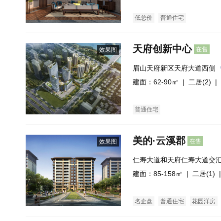
低总价
普通住宅
天府创新中心
在售
效果图
眉山天府新区天府大道西侧
建面：62-90㎡ |
二居(2)
| 
普通住宅
美的·云溪郡
在售
效果图
仁寿大道和天府仁寿大道交汇
建面：85-158㎡ |
二居(1)
|
名企盘
普通住宅
花园洋房