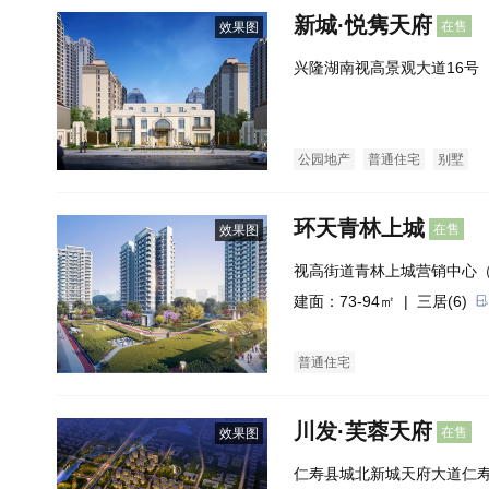
新城·悦隽天府
在售
效果图
兴隆湖南视高景观大道16号
公园地产
普通住宅
别墅
环天青林上城
在售
效果图
视高街道青林上城营销中心
中心）
建面：73-94㎡ |
三居(6)
普通住宅
川发·芙蓉天府
在售
效果图
仁寿县城北新城天府大道仁