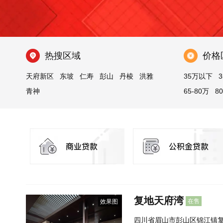
热搜区域
价格
天府新区
东坡
仁寿
彭山
丹棱
洪雅
35万以下
3
青神
65-80万
8
200万以上
复地天府湾
在售
效果图
四川省眉山市彭山区锦江镇