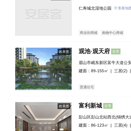
仁寿城北湿地公园
查看地
商业街商铺
购物中心商铺
观池·观天府
在售
效果图
眉山市岷东新区富牛大道公
建面：89-155㎡ |
三居(2)
|
普通住宅
富利新城
在售
效果图
彭山区彭山北站西北(锦绣大
建面：86-123㎡ |
三居(4)
|