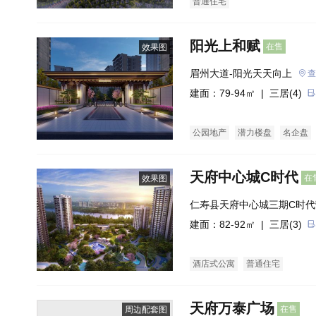
普通住宅
阳光上和赋
在售
效果图
眉州大道-阳光天天向上
查
建面：79-94㎡ |
三居(4)
公园地产
潜力楼盘
名企盘
天府中心城C时代
在
效果图
仁寿县天府中心城三期C时代
建面：82-92㎡ |
三居(3)
酒店式公寓
普通住宅
天府万泰广场
在售
周边配套图