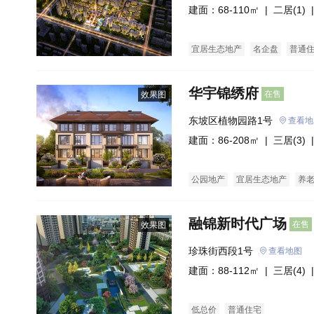
汇处    
建面：68-110㎡ |
二居(1)
|
宜居生态地产
名企盘
普通
华宇锦绣府
在售
效果图
东坡区植物园路1号
查看地
建面：86-208㎡ |
三居(3)
|
公园地产
宜居生态地产
养
融锦新时代广场
在售
效果图
珍珠街西段1号
查看地图
建面：88-112㎡ |
三居(4)
|
低总价
普通住宅