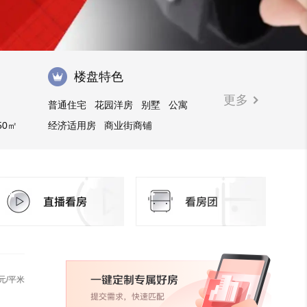
楼盘特色
更多
普通住宅
花园洋房
别墅
公寓
50㎡
经济适用房
商业街商铺
㎡以上
购物中心商铺
临街商铺
元/平米