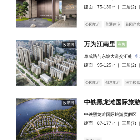
建面：75-136㎡ |
二居(2)
|
公园地产
普通住宅
花园洋
万为江南里
在售
效果图
阜成路与东坡大道交汇处
建面：95-125㎡ |
三居(2)
|
公园地产
创意地产
潜力楼
中铁黑龙滩国际旅
效果图
中铁黑龙滩国际旅游度假区
建面：87-177㎡ |
三居(7)
|