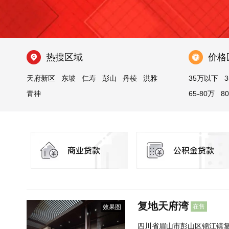
热搜区域
价格
天府新区
东坡
仁寿
彭山
丹棱
洪雅
35万以下
3
青神
65-80万
8
200万以上
复地天府湾
在售
效果图
四川省眉山市彭山区锦江镇