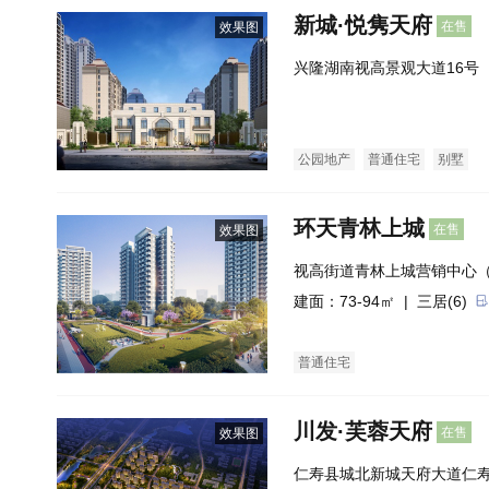
新城·悦隽天府
在售
效果图
兴隆湖南视高景观大道16号
公园地产
普通住宅
别墅
环天青林上城
在售
效果图
视高街道青林上城营销中心
中心）
建面：73-94㎡ |
三居(6)
普通住宅
川发·芙蓉天府
在售
效果图
仁寿县城北新城天府大道仁