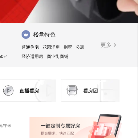
楼盘特色
更多
普通住宅
花园洋房
别墅
公寓
50㎡
经济适用房
商业街商铺
㎡以上
购物中心商铺
临街商铺
元/平米