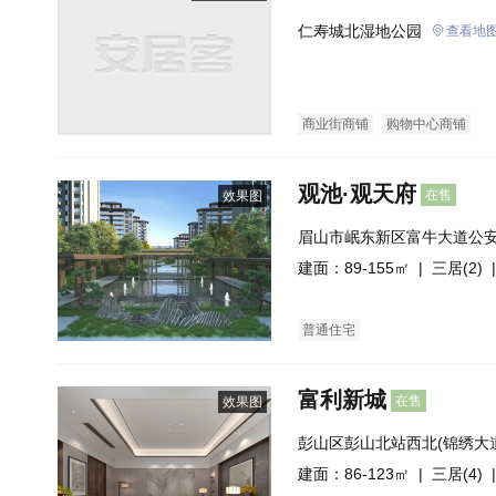
仁寿城北湿地公园
查看地
商业街商铺
购物中心商铺
观池·观天府
在售
效果图
眉山市岷东新区富牛大道公
建面：89-155㎡ |
三居(2)
|
普通住宅
富利新城
在售
效果图
彭山区彭山北站西北(锦绣大
建面：86-123㎡ |
三居(4)
|