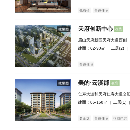
低总价
普通住宅
天府创新中心
在售
效果图
眉山天府新区天府大道西侧
建面：62-90㎡ |
二居(2)
| 
普通住宅
美的·云溪郡
在售
效果图
仁寿大道和天府仁寿大道交汇
建面：85-158㎡ |
二居(1)
|
名企盘
普通住宅
花园洋房