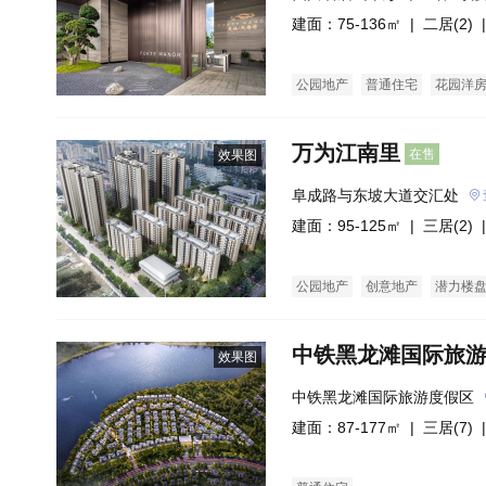
建面：75-136㎡ |
二居(2)
|
公园地产
普通住宅
花园洋
万为江南里
在售
效果图
阜成路与东坡大道交汇处
建面：95-125㎡ |
三居(2)
|
公园地产
创意地产
潜力楼
中铁黑龙滩国际旅
效果图
中铁黑龙滩国际旅游度假区
建面：87-177㎡ |
三居(7)
|