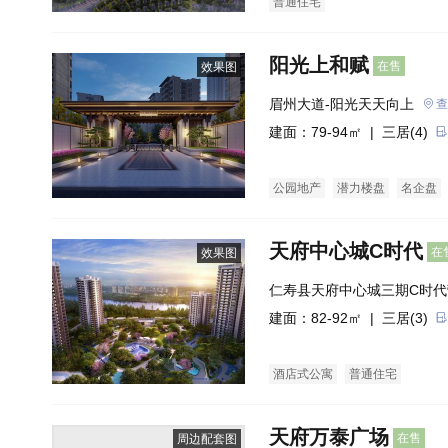
普通住宅
阳光上和赋
在售
效果图
眉州大道-阳光天天向上
查
建面：79-94㎡ |
三居(4)
公园地产
潜力楼盘
名企盘
天府中心城C时代
在
效果图
仁寿县天府中心城三期C时代
建面：82-92㎡ |
三居(3)
酒店式公寓
普通住宅
天府万泰广场
在售
周边配套图