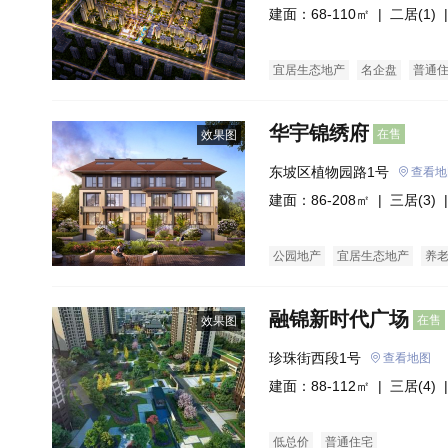
汇处    
建面：68-110㎡ |
二居(1)
|
宜居生态地产
名企盘
普通
华宇锦绣府
在售
效果图
东坡区植物园路1号
查看地
建面：86-208㎡ |
三居(3)
|
公园地产
宜居生态地产
养
融锦新时代广场
在售
效果图
珍珠街西段1号
查看地图
建面：88-112㎡ |
三居(4)
|
低总价
普通住宅