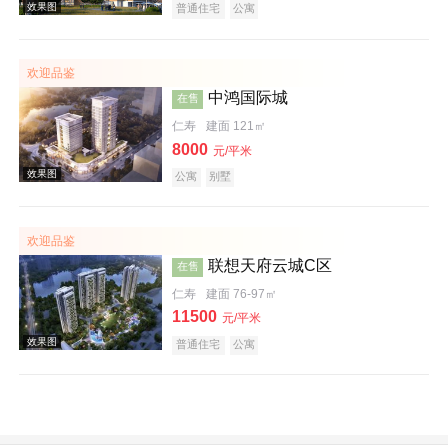
普通住宅
公寓
效果图
欢迎品鉴
中鸿国际城
在售
仁寿
建面 121㎡
8000
元/平米
公寓
别墅
效果图
欢迎品鉴
联想天府云城C区
在售
仁寿
建面 76-97㎡
11500
元/平米
普通住宅
公寓
效果图