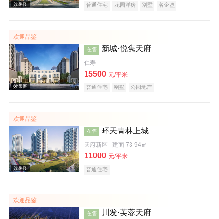
普通住宅
花园洋房
别墅
名企盘
欢迎品鉴
新城·悦隽天府
在售
仁寿
15500
元/平米
效果图
普通住宅
别墅
公园地产
欢迎品鉴
环天青林上城
在售
天府新区
建面 73-94㎡
11000
元/平米
普通住宅
效果图
欢迎品鉴
川发·芙蓉天府
在售