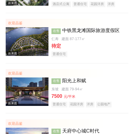
酒店式公寓
普通住宅
花园洋房
洋房
公园地产
创意地产
潜力楼盘
五证齐全
欢迎品鉴
效果图
中铁黑龙滩国际旅游度假区
在售
仁寿
建面 87-177㎡
待定
普通住宅
欢迎品鉴
阳光上和赋
在售
效果图
东坡
建面 79-94㎡
7500
元/平米
普通住宅
花园洋房
洋房
公园地产
潜力楼盘
名企盘
五证齐全
欢迎品鉴
天府中心城C时代
在售