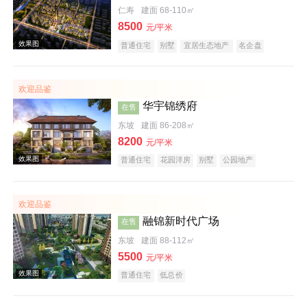
仁寿
建面 68-110㎡
8500
元/平米
普通住宅
别墅
宜居生态地产
名企盘
效果图
欢迎品鉴
华宇锦绣府
在售
东坡
建面 86-208㎡
8200
元/平米
普通住宅
花园洋房
别墅
公园地产
宜居生态地产
养老地产
欢迎品鉴
效果图
融锦新时代广场
在售
东坡
建面 88-112㎡
5500
元/平米
普通住宅
低总价