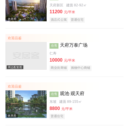
天府新区
建面 82-92㎡
11200
效果图
元/平米
酒店式公寓
普通住宅
欢迎品鉴
天府万泰广场
在售
仁寿
10000
元/平米
商业街商铺
购物中心商铺
效果图
欢迎品鉴
观池·观天府
在售
东坡
建面 89-155㎡
8800
元/平米
普通住宅
效果图