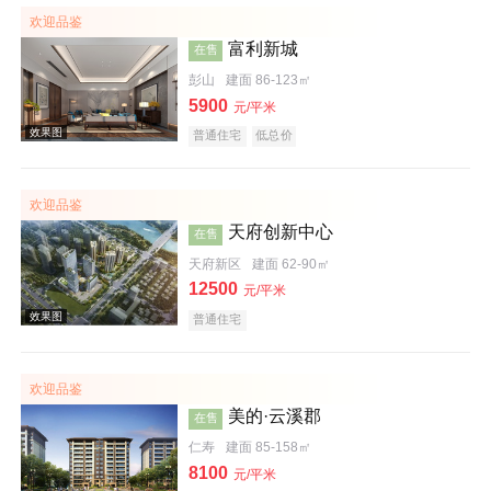
欢迎品鉴
富利新城
在售
彭山
建面 86-123㎡
5900
元/平米
普通住宅
低总价
欢迎品鉴
周边配套图
天府创新中心
在售
天府新区
建面 62-90㎡
12500
元/平米
普通住宅
欢迎品鉴
美的·云溪郡
在售
效果图
仁寿
建面 85-158㎡
8100
元/平米