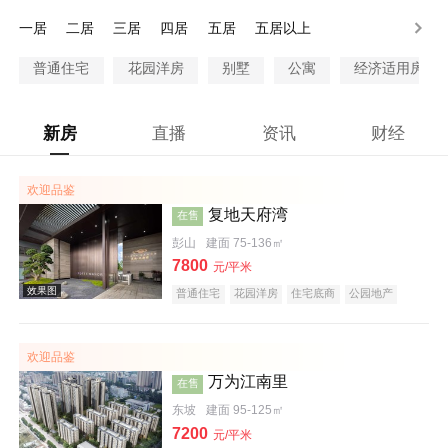
80-100万
100-130万
130-200万
200万以上
一居
二居
三居
四居
五居
五居以上
普通住宅
花园洋房
别墅
公寓
经济适用房
新房
直播
资讯
财经
欢迎品鉴
复地天府湾
在售
彭山
建面 75-136㎡
7800
元/平米
普通住宅
花园洋房
住宅底商
公园地产
欢迎品鉴
万为江南里
在售
东坡
建面 95-125㎡
7200
元/平米