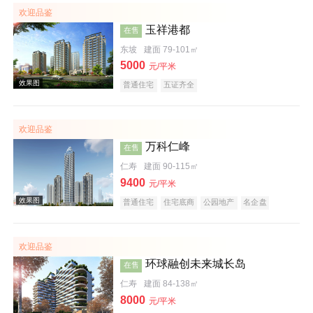
欢迎品鉴
玉祥港都
在售
效果图
东坡
建面 79-101㎡
5000
元/平米
普通住宅
五证齐全
欢迎品鉴
万科仁峰
在售
仁寿
建面 90-115㎡
9400
元/平米
效果图
普通住宅
住宅底商
公园地产
名企盘
欢迎品鉴
环球融创未来城长岛
在售
仁寿
建面 84-138㎡
8000
元/平米