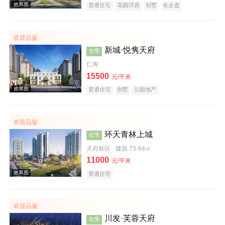
普通住宅
花园洋房
别墅
名企盘
欢迎品鉴
新城·悦隽天府
在售
仁寿
15500
元/平米
效果图
普通住宅
别墅
公园地产
欢迎品鉴
环天青林上城
在售
天府新区
建面 73-94㎡
11000
元/平米
普通住宅
效果图
欢迎品鉴
川发·芙蓉天府
在售