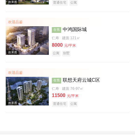
普通住宅
公寓
效果图
欢迎品鉴
中鸿国际城
在售
仁寿
建面 121㎡
8000
元/平米
公寓
别墅
效果图
欢迎品鉴
联想天府云城C区
在售
仁寿
建面 76-97㎡
11500
元/平米
普通住宅
公寓
效果图