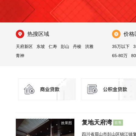
热搜区域
价格
天府新区
东坡
仁寿
彭山
丹棱
洪雅
35万以下
3
青神
65-80万
8
200万以上
复地天府湾
在售
效果图
四川省眉山市彭山区锦江镇