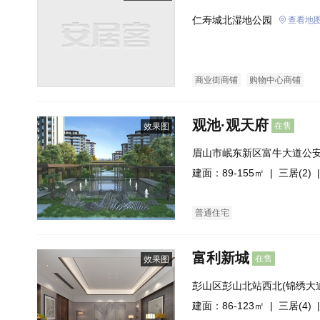
仁寿城北湿地公园
查看地
商业街商铺
购物中心商铺
观池·观天府
在售
效果图
眉山市岷东新区富牛大道公
建面：89-155㎡ |
三居(2)
|
普通住宅
富利新城
在售
效果图
彭山区彭山北站西北(锦绣大
建面：86-123㎡ |
三居(4)
|