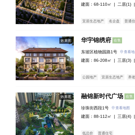
汇处    
建面：68-110㎡ |
二居(1)
|
宜居生态地产
名企盘
普通
华宇锦绣府
在售
效果图
东坡区植物园路1号
查看地
建面：86-208㎡ |
三居(3)
|
公园地产
宜居生态地产
养
融锦新时代广场
在售
效果图
珍珠街西段1号
查看地图
建面：88-112㎡ |
三居(4)
|
低总价
普通住宅