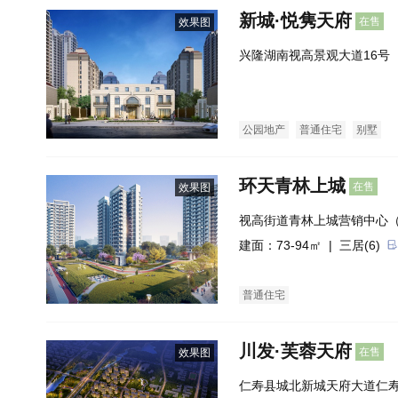
新城·悦隽天府
在售
效果图
兴隆湖南视高景观大道16号
公园地产
普通住宅
别墅
环天青林上城
在售
效果图
视高街道青林上城营销中心
中心）
建面：73-94㎡ |
三居(6)
普通住宅
川发·芙蓉天府
在售
效果图
仁寿县城北新城天府大道仁