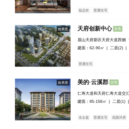
低总价
普通住宅
天府创新中心
在售
效果图
眉山天府新区天府大道西侧
建面：62-90㎡ |
二居(2)
| 
普通住宅
美的·云溪郡
在售
效果图
仁寿大道和天府仁寿大道交汇
建面：85-158㎡ |
二居(1)
|
名企盘
普通住宅
花园洋房