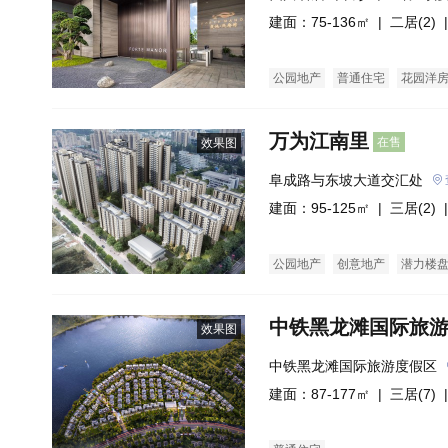
建面：75-136㎡ |
二居(2)
|
公园地产
普通住宅
花园洋
万为江南里
在售
效果图
阜成路与东坡大道交汇处
建面：95-125㎡ |
三居(2)
|
公园地产
创意地产
潜力楼
中铁黑龙滩国际旅
效果图
中铁黑龙滩国际旅游度假区
建面：87-177㎡ |
三居(7)
|