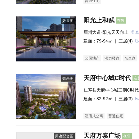
普通住宅
阳光上和赋
在售
效果图
眉州大道-阳光天天向上
查
建面：79-94㎡ |
三居(4)
公园地产
潜力楼盘
名企盘
天府中心城C时代
在
效果图
仁寿县天府中心城三期C时代
建面：82-92㎡ |
三居(3)
酒店式公寓
普通住宅
天府万泰广场
在售
周边配套图