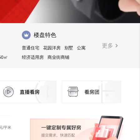
楼盘特色
更多
普通住宅
花园洋房
别墅
公寓
50㎡
经济适用房
商业街商铺
㎡以上
购物中心商铺
临街商铺
元/平米