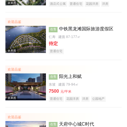
酒店式公寓
普通住宅
花园洋房
洋房
公园地产
创意地产
潜力楼盘
五证齐全
欢迎品鉴
效果图
中铁黑龙滩国际旅游度假区
在售
仁寿
建面 87-177㎡
待定
普通住宅
欢迎品鉴
阳光上和赋
在售
效果图
东坡
建面 79-94㎡
7500
元/平米
普通住宅
花园洋房
洋房
公园地产
潜力楼盘
名企盘
五证齐全
欢迎品鉴
天府中心城C时代
在售