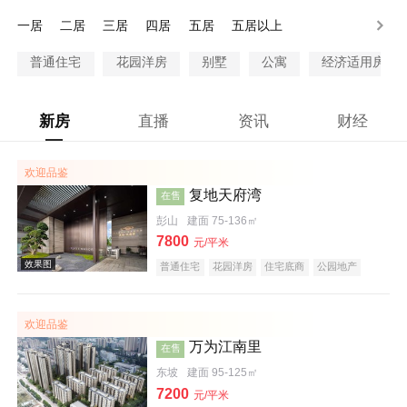
80-100万
100-130万
130-200万
200万以上
一居
二居
三居
四居
五居
五居以上
普通住宅
花园洋房
别墅
公寓
经济适用房
新房
直播
资讯
财经
欢迎品鉴
复地天府湾
在售
彭山
建面 75-136㎡
7800
元/平米
普通住宅
花园洋房
住宅底商
公园地产
欢迎品鉴
万为江南里
在售
东坡
建面 95-125㎡
7200
元/平米