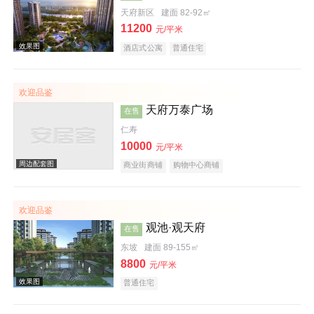
天府新区
建面 82-92㎡
11200
效果图
元/平米
酒店式公寓
普通住宅
欢迎品鉴
天府万泰广场
在售
仁寿
10000
元/平米
商业街商铺
购物中心商铺
效果图
欢迎品鉴
观池·观天府
在售
东坡
建面 89-155㎡
8800
元/平米
普通住宅
效果图