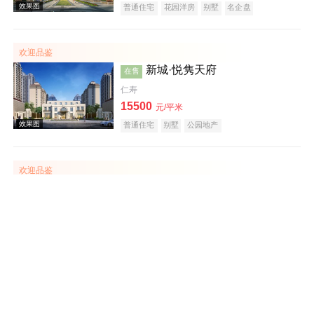
普通住宅
花园洋房
别墅
名企盘
欢迎品鉴
新城·悦隽天府
在售
仁寿
15500
元/平米
效果图
普通住宅
别墅
公园地产
欢迎品鉴
环天青林上城
在售
天府新区
建面 73-94㎡
11000
元/平米
普通住宅
效果图
欢迎品鉴
川发·芙蓉天府
在售