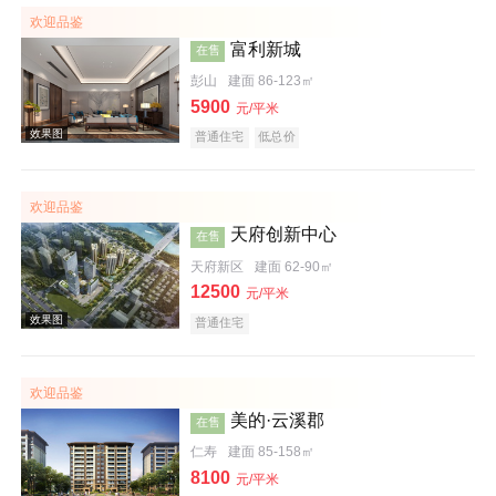
欢迎品鉴
富利新城
在售
彭山
建面 86-123㎡
5900
元/平米
普通住宅
低总价
欢迎品鉴
周边配套图
天府创新中心
在售
天府新区
建面 62-90㎡
12500
元/平米
普通住宅
欢迎品鉴
美的·云溪郡
在售
效果图
仁寿
建面 85-158㎡
8100
元/平米