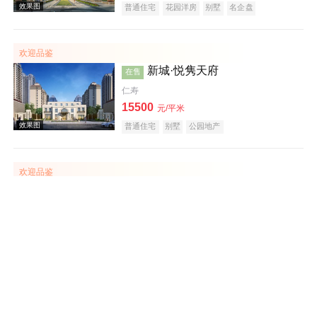
普通住宅
花园洋房
别墅
名企盘
欢迎品鉴
新城·悦隽天府
在售
仁寿
15500
元/平米
效果图
普通住宅
别墅
公园地产
欢迎品鉴
环天青林上城
在售
天府新区
建面 73-94㎡
11000
元/平米
普通住宅
效果图
欢迎品鉴
川发·芙蓉天府
在售