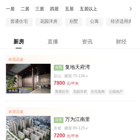
80-100万
100-130万
130-200万
200万以上
一居
二居
三居
四居
五居
五居以上
普通住宅
花园洋房
别墅
公寓
经济适用房
新房
直播
资讯
财经
欢迎品鉴
复地天府湾
在售
彭山
建面 75-136㎡
7800
元/平米
普通住宅
花园洋房
住宅底商
公园地产
欢迎品鉴
万为江南里
在售
东坡
建面 95-125㎡
7200
元/平米