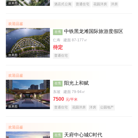
酒店式公寓
普通住宅
花园洋房
洋房
公园地产
创意地产
潜力楼盘
五证齐全
欢迎品鉴
效果图
中铁黑龙滩国际旅游度假区
在售
仁寿
建面 87-177㎡
待定
普通住宅
欢迎品鉴
阳光上和赋
在售
效果图
东坡
建面 79-94㎡
7500
元/平米
普通住宅
花园洋房
洋房
公园地产
潜力楼盘
名企盘
五证齐全
欢迎品鉴
天府中心城C时代
在售