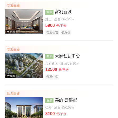
欢迎品鉴
富利新城
在售
彭山
建面 86-123㎡
5900
元/平米
普通住宅
低总价
欢迎品鉴
周边配套图
天府创新中心
在售
天府新区
建面 62-90㎡
12500
元/平米
普通住宅
欢迎品鉴
美的·云溪郡
在售
效果图
仁寿
建面 85-158㎡
8100
元/平米