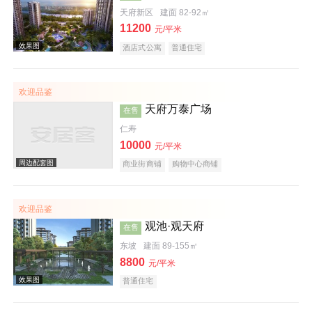
天府新区
建面 82-92㎡
11200
效果图
元/平米
酒店式公寓
普通住宅
欢迎品鉴
天府万泰广场
在售
仁寿
10000
元/平米
商业街商铺
购物中心商铺
效果图
欢迎品鉴
观池·观天府
在售
东坡
建面 89-155㎡
8800
元/平米
普通住宅
效果图