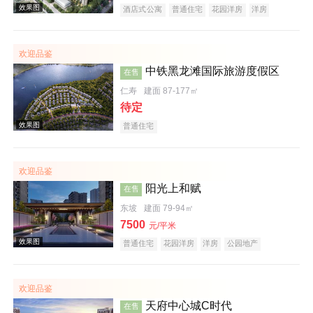
酒店式公寓
普通住宅
花园洋房
洋房
公园地产
创意地产
潜力楼盘
五证齐全
欢迎品鉴
效果图
中铁黑龙滩国际旅游度假区
在售
仁寿
建面 87-177㎡
待定
普通住宅
欢迎品鉴
阳光上和赋
在售
效果图
东坡
建面 79-94㎡
7500
元/平米
普通住宅
花园洋房
洋房
公园地产
潜力楼盘
名企盘
五证齐全
欢迎品鉴
天府中心城C时代
在售