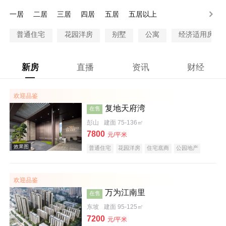
80-100万
100-130万
130-200万
200万以上
一居
二居
三居
四居
五居
五居以上
普通住宅
花园洋房
别墅
公寓
经济适用房
新房
直播
资讯
财经
欢迎品鉴
复地天府湾
在售
彭山
建面 75-136㎡
7800
元/平米
普通住宅
花园洋房
住宅底商
公园地产
欢迎品鉴
万为江南里
在售
东坡
建面 95-125㎡
7200
元/平米