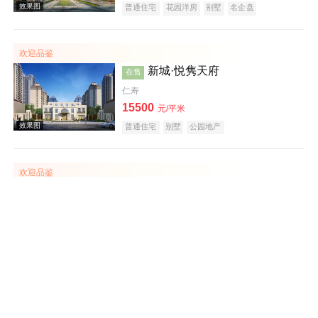
普通住宅
花园洋房
别墅
名企盘
欢迎品鉴
新城·悦隽天府
在售
仁寿
15500
元/平米
效果图
普通住宅
别墅
公园地产
欢迎品鉴
环天青林上城
在售
天府新区
建面 73-94㎡
11000
元/平米
普通住宅
效果图
欢迎品鉴
川发·芙蓉天府
在售