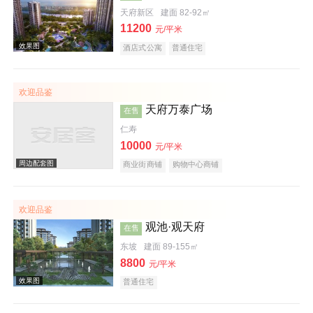
天府新区
建面 82-92㎡
11200
效果图
元/平米
酒店式公寓
普通住宅
欢迎品鉴
天府万泰广场
在售
仁寿
10000
元/平米
商业街商铺
购物中心商铺
效果图
欢迎品鉴
观池·观天府
在售
东坡
建面 89-155㎡
8800
元/平米
普通住宅
效果图