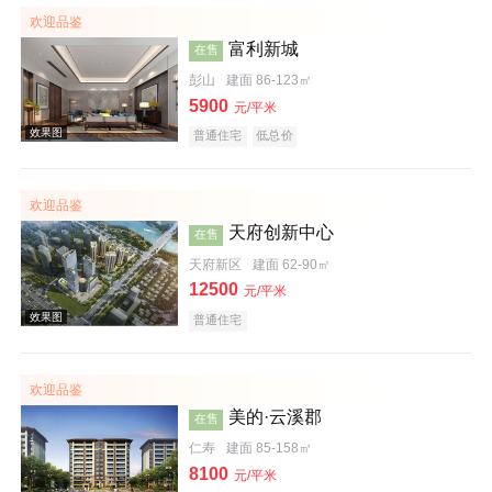
欢迎品鉴
富利新城
在售
彭山
建面 86-123㎡
5900
元/平米
普通住宅
低总价
欢迎品鉴
周边配套图
天府创新中心
在售
天府新区
建面 62-90㎡
12500
元/平米
普通住宅
欢迎品鉴
美的·云溪郡
在售
效果图
仁寿
建面 85-158㎡
8100
元/平米